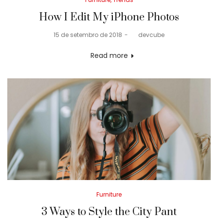
in
How I Edit My iPhone Photos
Posted
15 de setembro de 2018
by
devcube
on
Read more
Posted
Furniture
in
3 Ways to Style the City Pant