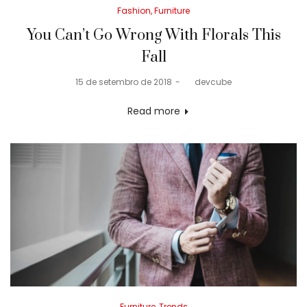
Posted
Fashion
Furniture
in
You Can’t Go Wrong With Florals This
Fall
Posted
15 de setembro de 2018
by
devcube
on
Read more
Posted
Furniture
Trends