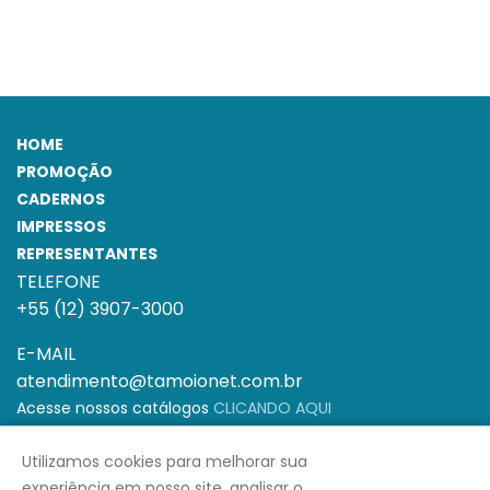
HOME
PROMOÇÃO
CADERNOS
IMPRESSOS
REPRESENTANTES
TELEFONE
+55 (12) 3907-3000
E-MAIL
atendimento@tamoionet.com.br
Acesse nossos catálogos
CLICANDO AQUI
Horário de Funcionamento: Segunda à Sexta-
Utilizamos cookies para melhorar sua
feira das 08h às 18h
experiência em nosso site, analisar o