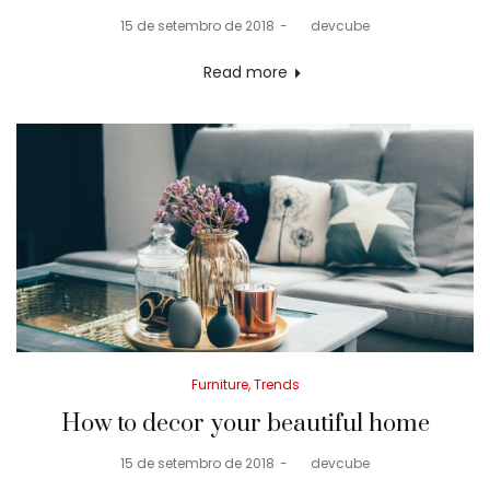
Posted
15 de setembro de 2018
by
devcube
on
Read more
Posted
Furniture
Trends
in
How to decor your beautiful home
Posted
15 de setembro de 2018
by
devcube
on