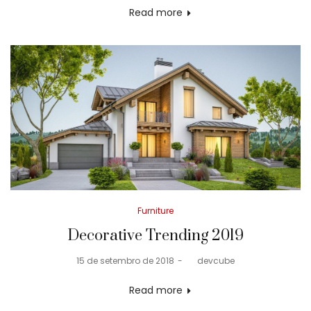
Read more
Posted
Furniture
in
Decorative Trending 2019
Posted
15 de setembro de 2018
by
devcube
on
Read more