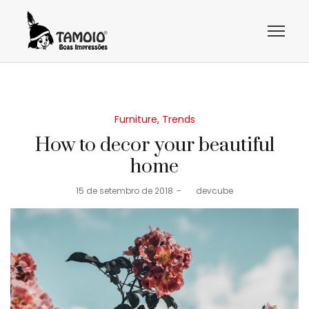
Posted
Furniture
Trends
in
How to decor your beautiful
home
Posted
15 de setembro de 2018
by
devcube
on