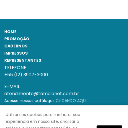
HOME
PROMOÇÃO
CADERNOS
IMPRESSOS
REPRESENTANTES
TELEFONE
+55 (12) 3907-3000
E-MAIL
atendimento@tamoionet.com.br
Acesse nossos catálogos
CLICANDO AQUI
Horário de Funcionamento: Segunda à Sexta-
Utilizamos cookies para melhorar sua
feira das 08h às 18h
experiência em nosso site, analisar o
© 2025 Tamoio Boas Impressões - Todos os direitos reservados.